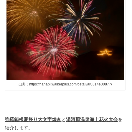
出典：https://hanabi.walkerplus.com/detail/ar0314e00877/
強羅箱根夏祭り大文字焼き
と
湯河原温泉海上花火大会
を
紹介します。