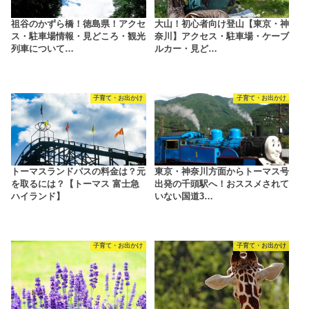
祖谷のかずら橋！徳島県！アクセ
大山！初心者向け登山【東京・神
ス・駐車場情報・見どころ・観光
奈川】アクセス・駐車場・ケーブ
列車について…
ルカー・見ど…
子育て・お出かけ
子育て・お出かけ
トーマスランドパスの料金は？元
東京・神奈川方面からトーマス号
を取るには？【トーマス 富士急
出発の千頭駅へ！おススメされて
ハイランド】
いない国道3…
子育て・お出かけ
子育て・お出かけ