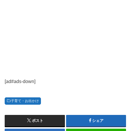
[ad#ads-down]
子育て・お出かけ
ポスト
シェア