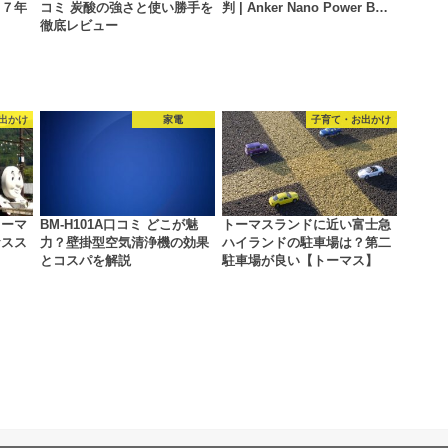
１７年
コミ 炭酸の強さと使い勝手を
判 | Anker Nano Power B…
徹底レビュー
出かけ
家電
子育て・お出かけ
トーマ
BM-H101A口コミ どこが魅
トーマスランドに近い富士急
おスス
力？壁掛型空気清浄機の効果
ハイランドの駐車場は？第二
とコスパを解説
駐車場が良い【トーマス】