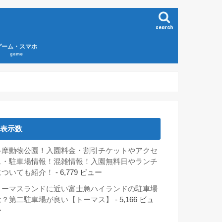
search
ゲーム・スマホ
game
表示数
多摩動物公園！入園料金・割引チケットやアクセ
ス・駐車場情報！混雑情報！入園無料日やランチ
についても紹介！
- 6,779 ビュー
トーマスランドに近い富士急ハイランドの駐車場
は？第二駐車場が良い【トーマス】
- 5,166 ビュ
ー