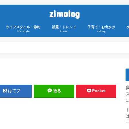
zimalog
ライフスタイル・節約
話題・トレンド
子育て・お出かけ
life-style
trend
outing
はてブ
送る
Pocket