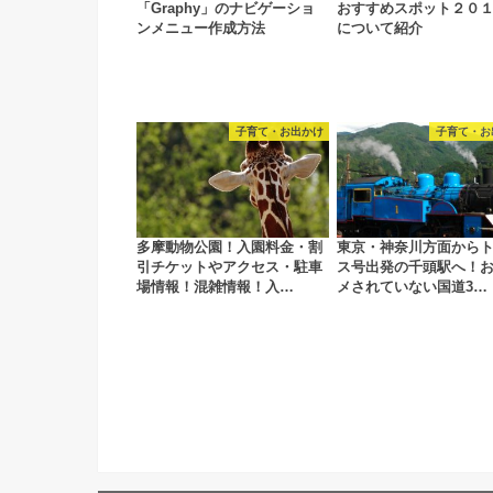
「Graphy」のナビゲーショ
おすすめスポット２０
ンメニュー作成方法
について紹介
子育て・お出かけ
子育て・お
多摩動物公園！入園料金・割
東京・神奈川方面から
引チケットやアクセス・駐車
ス号出発の千頭駅へ！
場情報！混雑情報！入…
メされていない国道3…