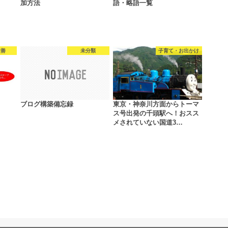
加方法
語・略語一覧
改善
未分類
子育て・お出かけ
ブログ構築備忘録
東京・神奈川方面からトーマ
ス号出発の千頭駅へ！おスス
メされていない国道3…