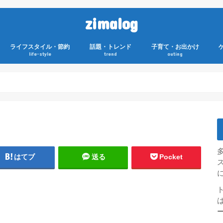
zimalog
ライフスタイル・節約
話題・トレンド
子育て・お出かけ
life-style
trend
outing
はてブ
送る
Pocket