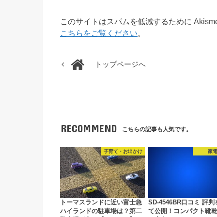
このサイトはスパムを低減するために Akism
こちらをご覧ください
。
トップページへ
RECOMMEND
こちらの記事も人気です。
子育て・お出かけ
家
トーマスランドに近い富士急
SD-4546BR口コミ 評
ハイランドの駐車場は？第二
て公開！コンパクト靴