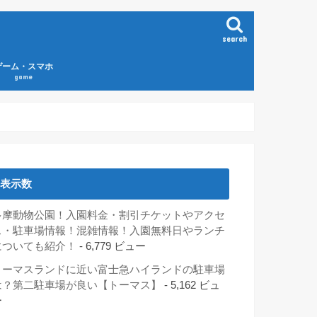
search
ゲーム・スマホ
game
表示数
多摩動物公園！入園料金・割引チケットやアクセ
ス・駐車場情報！混雑情報！入園無料日やランチ
についても紹介！
- 6,779 ビュー
トーマスランドに近い富士急ハイランドの駐車場
は？第二駐車場が良い【トーマス】
- 5,162 ビュ
ー